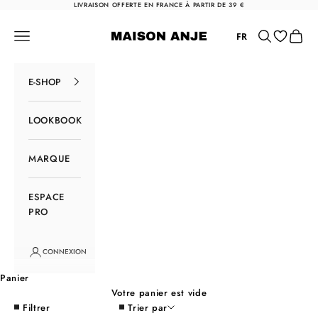
Passer au contenu
LIVRAISON OFFERTE EN FRANCE À PARTIR DE 39 €
Maison Anje
Menu
Rechercher
Panier
FR
E-SHOP
LOOKBOOK
MARQUE
ESPACE
PRO
CONNEXION
Panier
Votre panier est vide
Filtrer
Trier par