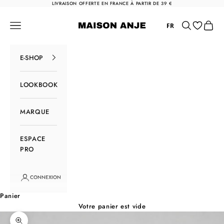
Passer au contenu
LIVRAISON OFFERTE EN FRANCE À PARTIR DE 39 €
Maison Anje
Menu
Rechercher
Panier
FR
E-SHOP
LOOKBOOK
MARQUE
ESPACE
PRO
CONNEXION
Panier
Votre panier est vide