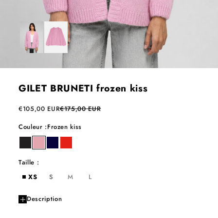
GILET BRUNETI frozen kiss
Prix de vente
Prix normal
€105,00 EUR
€175,00 EUR
Couleur :
Frozen kiss
ebene
frozen kiss
night
poppy
Taille :
XS
S
M
L
Description