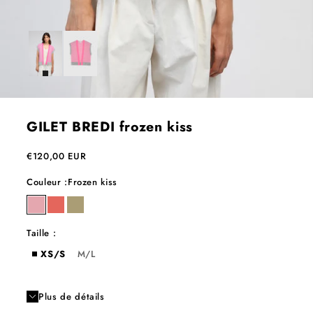
GILET BREDI frozen kiss
Prix de vente
€120,00 EUR
Couleur :
Frozen kiss
frozen kiss
peach
sable
Taille :
XS/S
M/L
Plus de détails