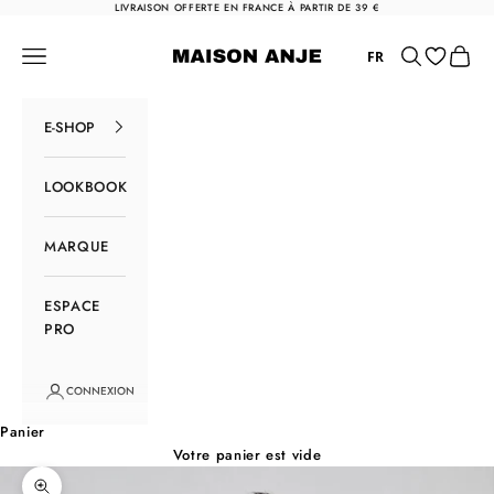
Passer au contenu
LIVRAISON OFFERTE EN FRANCE À PARTIR DE 39 €
Maison Anje
Menu
Rechercher
Panier
FR
E-SHOP
LOOKBOOK
MARQUE
ESPACE
PRO
CONNEXION
Panier
Votre panier est vide