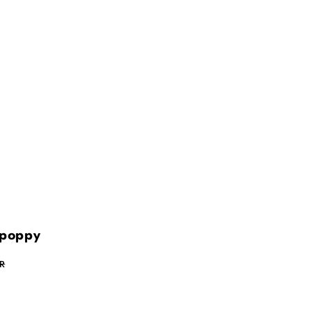
 poppy
R