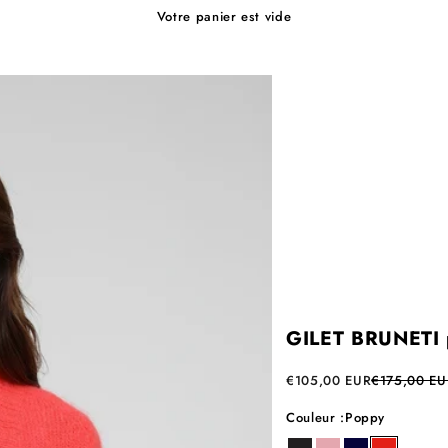
Votre panier est vide
GILET BRUNETI
Prix de vente
Prix normal
€105,00 EUR
€175,00 EU
Couleur :
Poppy