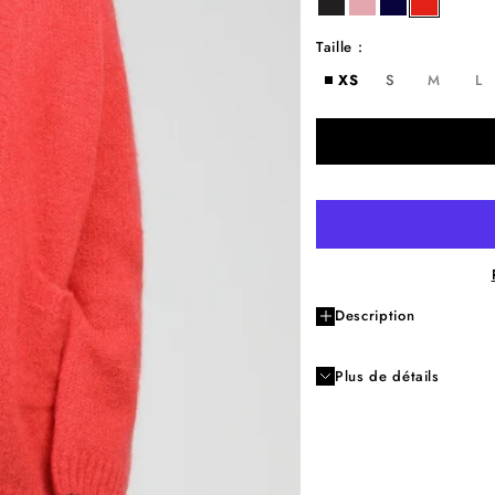
ebene
frozen kiss
night
poppy
Taille :
XS
S
M
L
Description
Plus de détails