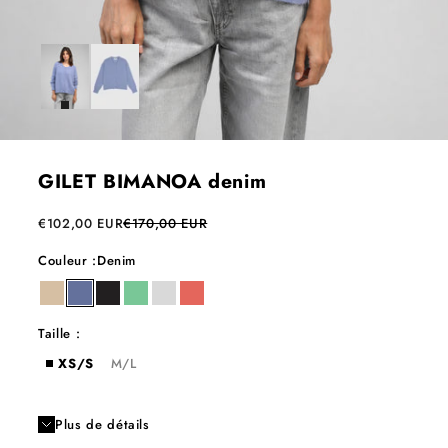
GILET BIMANOA denim
Prix de vente
Prix normal
€102,00 EUR
€170,00 EUR
Couleur :
Denim
ble
denim
ebene
jade
light grey
peach
Taille :
XS/S
M/L
Plus de détails