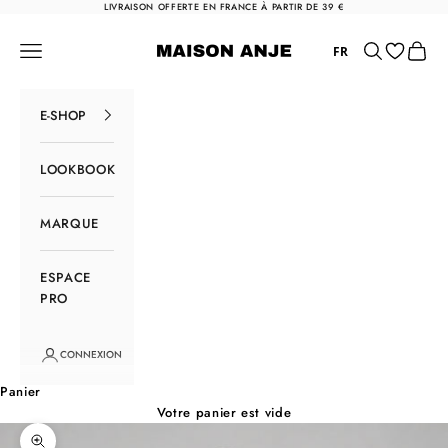
Passer au contenu
LIVRAISON OFFERTE EN FRANCE À PARTIR DE 39 €
Maison Anje
Menu
Rechercher
Panier
FR
E-SHOP
LOOKBOOK
MARQUE
ESPACE
PRO
CONNEXION
Panier
Votre panier est vide