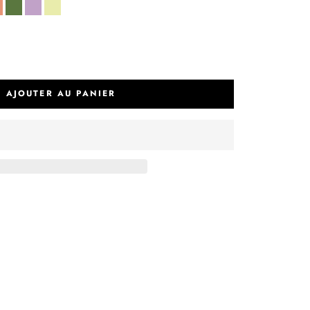
apaye
wasabi
celeste
yuzu
AJOUTER AU PANIER