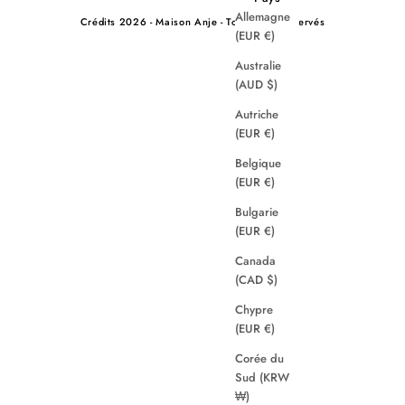
Allemagne
Crédits
2026 - Maison Anje - Tous droits réservés
(EUR €)
Australie
(AUD $)
Autriche
(EUR €)
Belgique
(EUR €)
Bulgarie
(EUR €)
Canada
(CAD $)
Chypre
(EUR €)
Corée du
Sud (KRW
₩)