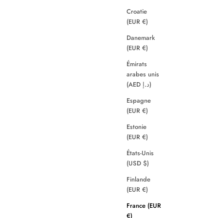
Croatie
(EUR €)
Danemark
(EUR €)
Émirats
arabes unis
(AED د.إ)
Espagne
(EUR €)
Estonie
(EUR €)
États-Unis
(USD $)
Finlande
(EUR €)
France (EUR
€)