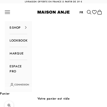
Passer au contenu
LIVRAISON OFFERTE EN FRANCE À PARTIR DE 39 €
Maison Anje
Menu
Rechercher
Panier
FR
E-SHOP
LOOKBOOK
MARQUE
ESPACE
PRO
CONNEXION
Panier
Votre panier est vide