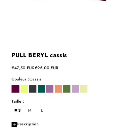
PULL BERYL cassis
Prix de vente
Prix normal
€47,50 EUR
€95,00 EUR
Couleur :
Cassis
cassis
lime
carbone
eden
iris
papaye
wasabi
celeste
yuzu
Taille :
S
M
L
Description