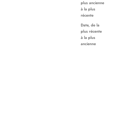
plus ancienne
à la plus
récente
Date, de la
plus récente
à la plus
ancienne
Prix de vente
PULL BUZY roy
€112,50 EUR
+ 1 colori