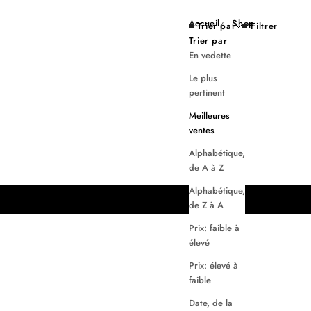
Accueil
Shop
Trier par
Filtrer
Trier par
En vedette
Le plus
pertinent
Meilleures
ventes
Alphabétique,
de A à Z
Alphabétique,
de Z à A
Prix: faible à
élevé
Prix: élevé à
faible
Date, de la