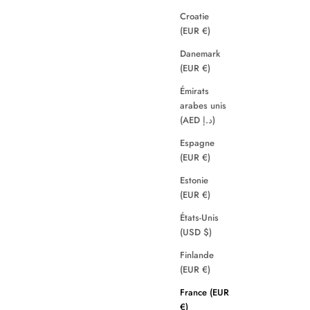
Croatie
(EUR €)
Danemark
(EUR €)
Émirats
arabes unis
(AED د.إ)
Espagne
(EUR €)
Estonie
(EUR €)
États-Unis
(USD $)
Finlande
(EUR €)
France (EUR
€)