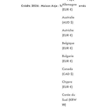
Allemagne
Crédits
2026 - Maison Anje - Tous droits réservés
(EUR €)
Australie
(AUD $)
Autriche
(EUR €)
Belgique
(EUR €)
Bulgarie
(EUR €)
Canada
(CAD $)
Chypre
(EUR €)
Corée du
Sud (KRW
₩)