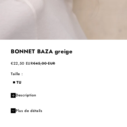
BONNET BAZA greige
Prix de vente
Prix normal
€22,50 EUR
€45,00 EUR
Taille :
TU
Description
Plus de détails