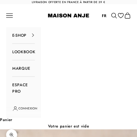
Passer au contenu
LIVRAISON OFFERTE EN FRANCE À PARTIR DE 39 €
Maison Anje
Menu
Rechercher
Panier
FR
E-SHOP
LOOKBOOK
MARQUE
ESPACE
PRO
CONNEXION
Panier
Votre panier est vide