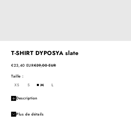
T-SHIRT DYPOSYA slate
Prix de vente
Prix normal
€23,40 EUR
€39,00 EUR
Taille :
XS
S
M
L
Description
Plus de détails