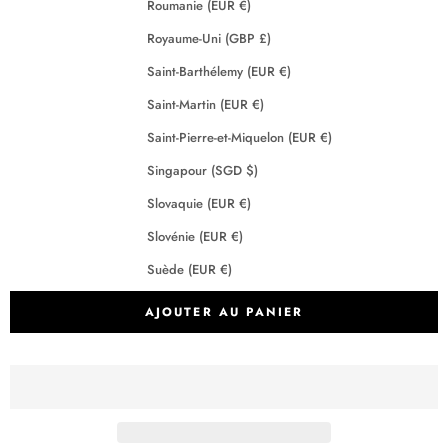
Roumanie (EUR €)
Royaume-Uni (GBP £)
Saint-Barthélemy (EUR €)
Saint-Martin (EUR €)
Saint-Pierre-et-Miquelon (EUR €)
Singapour (SGD $)
Slovaquie (EUR €)
Slovénie (EUR €)
Suède (EUR €)
Suisse (CHF CHF)
AJOUTER AU PANIER
Tchéquie (EUR €)
Terres australes françaises (EUR €)
Crédits
2026 - Maison Anje - Tous droits réservés