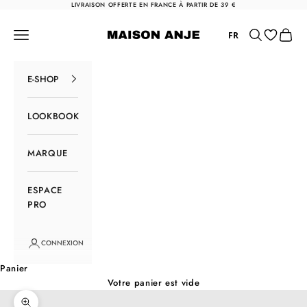
Passer au contenu
LIVRAISON OFFERTE EN FRANCE À PARTIR DE 39 €
Maison Anje
Menu
Rechercher
Panier
FR
E-SHOP
LOOKBOOK
MARQUE
ESPACE
PRO
CONNEXION
Panier
Votre panier est vide