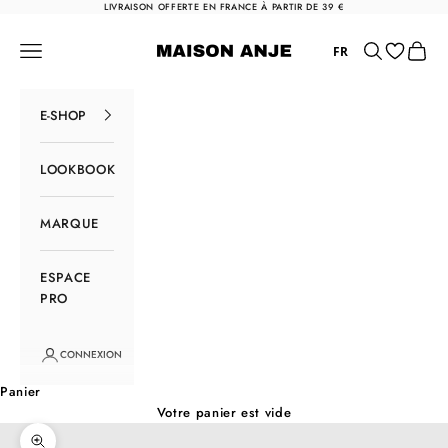
Passer au contenu
LIVRAISON OFFERTE EN FRANCE À PARTIR DE 39 €
Maison Anje
Menu
Rechercher
Panier
FR
E-SHOP
LOOKBOOK
MARQUE
ESPACE
PRO
CONNEXION
Panier
Votre panier est vide