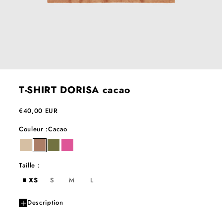
T-SHIRT DORISA cacao
Prix de vente
€40,00 EUR
Couleur :
Cacao
ble
cacao
kaki
kiss
Taille :
XS
S
M
L
Description