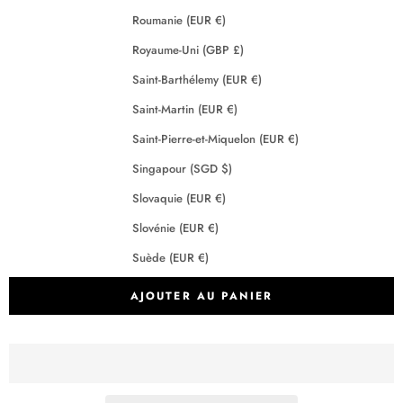
Roumanie (EUR €)
Royaume-Uni (GBP £)
Saint-Barthélemy (EUR €)
Saint-Martin (EUR €)
Saint-Pierre-et-Miquelon (EUR €)
Singapour (SGD $)
Slovaquie (EUR €)
Slovénie (EUR €)
Suède (EUR €)
Suisse (CHF CHF)
AJOUTER AU PANIER
Tchéquie (EUR €)
Terres australes françaises (EUR €)
Crédits
2026 - Maison Anje - Tous droits réservés