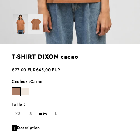
T-SHIRT DIXON cacao
Prix de vente
Prix normal
€27,00 EUR
€45,00 EUR
Couleur :
Cacao
cacao
milk
Taille :
XS
S
M
L
Description