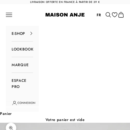
Passer au contenu
LIVRAISON OFFERTE EN FRANCE À PARTIR DE 39 €
Maison Anje
Menu
Rechercher
Panier
FR
E-SHOP
LOOKBOOK
MARQUE
ESPACE
PRO
CONNEXION
Panier
Votre panier est vide