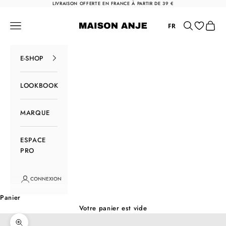
Passer au contenu
LIVRAISON OFFERTE EN FRANCE À PARTIR DE 39 €
Maison Anje
Menu
Rechercher
Panier
FR
E-SHOP
LOOKBOOK
MARQUE
ESPACE
PRO
CONNEXION
Panier
Votre panier est vide