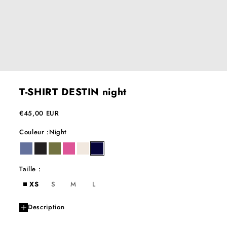
T-SHIRT DESTIN night
Prix de vente
€45,00 EUR
Couleur :
Night
denim
ebene
kaki
kiss
milk
night
Taille :
XS
S
M
L
Description