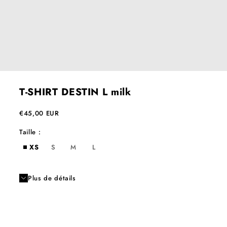
T-SHIRT DESTIN L milk
Prix de vente
€45,00 EUR
Taille :
XS
S
M
L
Plus de détails