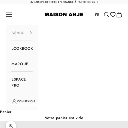
Passer au contenu
LIVRAISON OFFERTE EN FRANCE À PARTIR DE 39 €
Maison Anje
Menu
Rechercher
Panier
FR
E-SHOP
LOOKBOOK
MARQUE
ESPACE
PRO
CONNEXION
Panier
Votre panier est vide