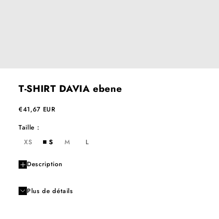
T-SHIRT DAVIA ebene
Prix de vente
€41,67 EUR
Taille :
XS
S
M
L
Description
Plus de détails