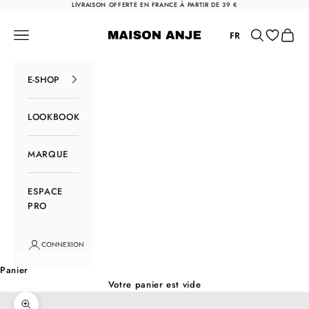
Passer au contenu
LIVRAISON OFFERTE EN FRANCE À PARTIR DE 39 €
Maison Anje
Menu
Rechercher
Panier
FR
E-SHOP
LOOKBOOK
MARQUE
ESPACE
PRO
CONNEXION
Panier
Votre panier est vide