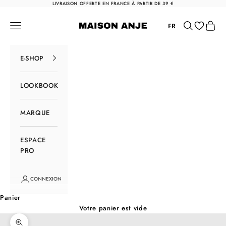
Passer au contenu
LIVRAISON OFFERTE EN FRANCE À PARTIR DE 39 €
Maison Anje
Menu
Rechercher
Panier
FR
E-SHOP
LOOKBOOK
MARQUE
ESPACE
PRO
CONNEXION
Panier
Votre panier est vide