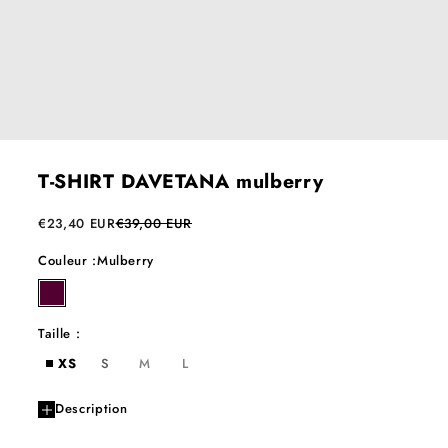
T-SHIRT DAVETANA mulberry
Prix de vente
Prix normal
€23,40 EUR
€39,00 EUR
Couleur :
Mulberry
mulberry
Taille :
XS
S
M
L
Description