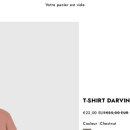
Votre panier est vide
T-SHIRT DARVIN
Prix de vente
Prix normal
€22,00 EUR
€55,00 EUR
Couleur :
Chestnut