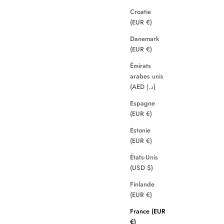
Croatie
(EUR €)
Danemark
(EUR €)
Émirats
arabes unis
(AED د.إ)
Espagne
(EUR €)
Estonie
(EUR €)
États-Unis
(USD $)
Finlande
(EUR €)
France (EUR
€)