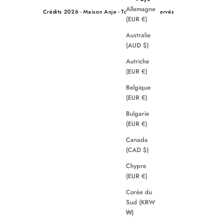
Allemagne
Crédits
2026 - Maison Anje - Tous droits réservés
(EUR €)
Australie
(AUD $)
Autriche
(EUR €)
Belgique
(EUR €)
Bulgarie
(EUR €)
Canada
(CAD $)
Chypre
(EUR €)
Corée du
Sud (KRW
₩)