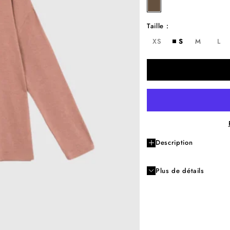
chestnut
Taille :
XS
S
M
L
Description
Plus de détails