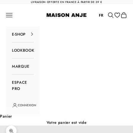
Passer au contenu
LIVRAISON OFFERTE EN FRANCE À PARTIR DE 39 €
Maison Anje
Menu
Rechercher
Panier
FR
E-SHOP
LOOKBOOK
MARQUE
ESPACE
PRO
CONNEXION
Panier
Votre panier est vide