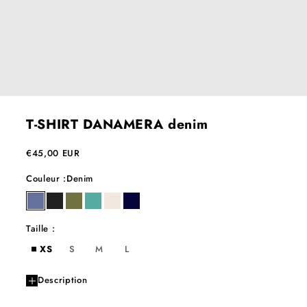
T-SHIRT DANAMERA denim
Prix de vente
€45,00 EUR
Couleur :
Denim
denim
ebene
kaki
lagoon
milk
night
Taille :
XS
S
M
L
Description