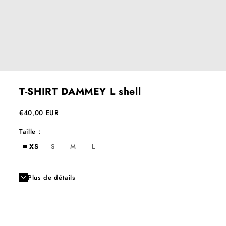
T-SHIRT DAMMEY L shell
Prix de vente
€40,00 EUR
Taille :
XS
S
M
L
Plus de détails