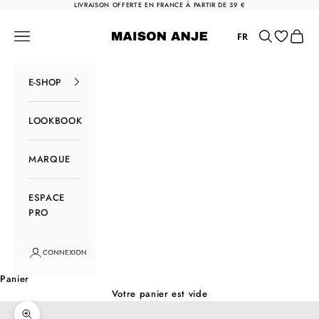
Passer au contenu
LIVRAISON OFFERTE EN FRANCE À PARTIR DE 39 €
Maison Anje
Menu
Rechercher
Panier
FR
E-SHOP
LOOKBOOK
MARQUE
ESPACE
PRO
CONNEXION
Panier
Votre panier est vide