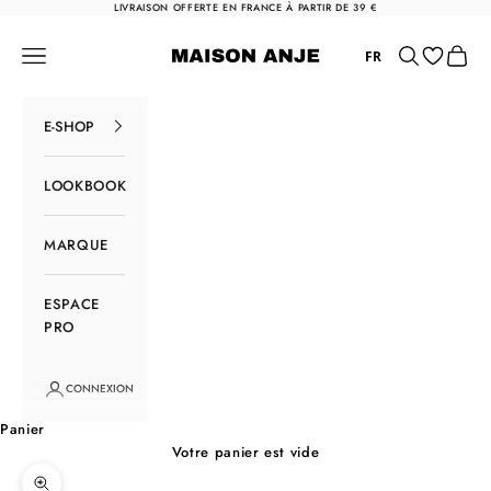
Passer au contenu
LIVRAISON OFFERTE EN FRANCE À PARTIR DE 39 €
Maison Anje
Menu
Rechercher
Panier
FR
E-SHOP
LOOKBOOK
MARQUE
ESPACE
PRO
CONNEXION
Panier
Votre panier est vide