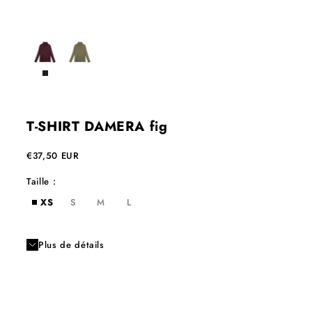
T-SHIRT DAMERA fig
Prix de vente
€37,50 EUR
Taille :
XS
S
M
L
Plus de détails