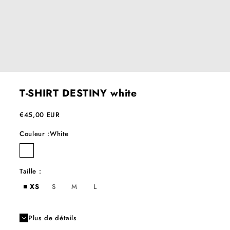
T-SHIRT DESTINY white
Prix de vente
€45,00 EUR
Couleur :
White
white
Taille :
XS
S
M
L
Plus de détails