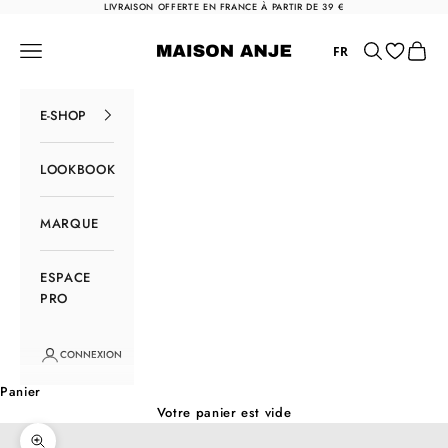
Passer au contenu
LIVRAISON OFFERTE EN FRANCE À PARTIR DE 39 €
Maison Anje
Menu
Rechercher
Panier
FR
E-SHOP
LOOKBOOK
MARQUE
ESPACE
PRO
CONNEXION
Panier
Votre panier est vide