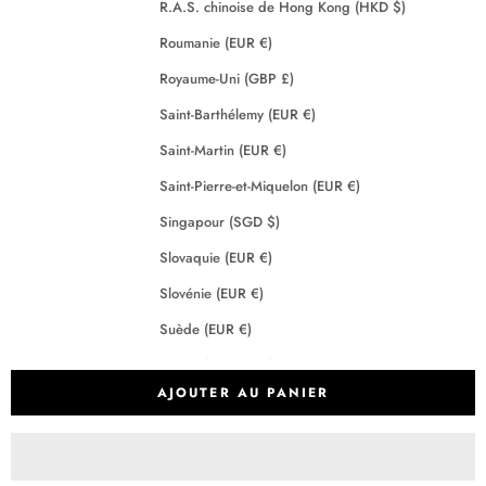
R.A.S. chinoise de Hong Kong (HKD $)
Roumanie (EUR €)
Royaume-Uni (GBP £)
Saint-Barthélemy (EUR €)
Saint-Martin (EUR €)
Saint-Pierre-et-Miquelon (EUR €)
Singapour (SGD $)
Slovaquie (EUR €)
Slovénie (EUR €)
Suède (EUR €)
Suisse (CHF CHF)
AJOUTER AU PANIER
Tchéquie (EUR €)
Terres australes françaises (EUR €)
Crédits
2026 - Maison Anje - Tous droits réservés