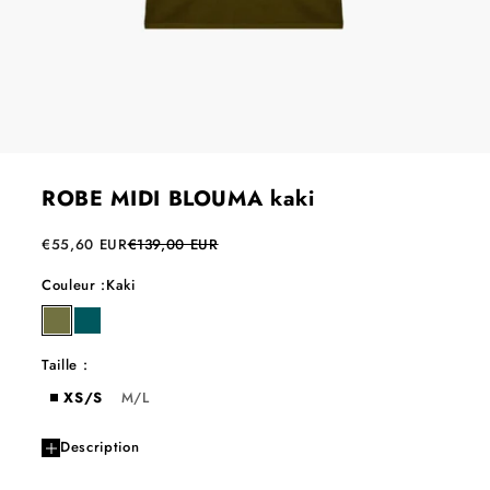
ROBE MIDI BLOUMA kaki
Prix de vente
Prix normal
€55,60 EUR
€139,00 EUR
Couleur :
Kaki
kaki
caraibes
Taille :
XS/S
M/L
Description