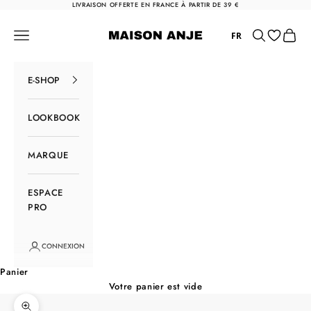
Passer au contenu
LIVRAISON OFFERTE EN FRANCE À PARTIR DE 39 €
Maison Anje
Menu
Rechercher
Panier
FR
E-SHOP
LOOKBOOK
MARQUE
ESPACE
PRO
CONNEXION
Panier
Votre panier est vide