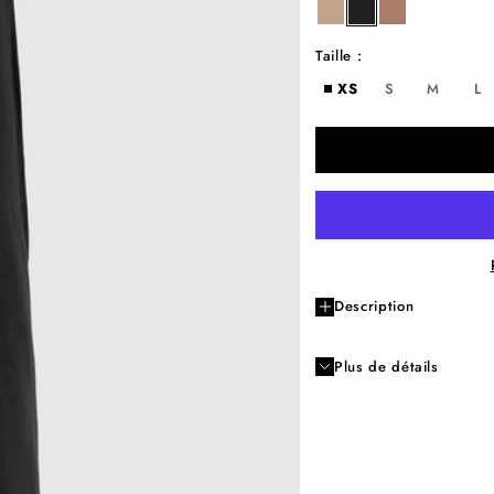
ficelle
ebene
cacao
Taille :
XS
S
M
L
Description
Plus de détails