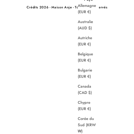
Allemagne
Crédits
2026 - Maison Anje - Tous droits réservés
(EUR €)
Australie
(AUD $)
Autriche
(EUR €)
Belgique
(EUR €)
Bulgarie
(EUR €)
Canada
(CAD $)
Chypre
(EUR €)
Corée du
Sud (KRW
₩)