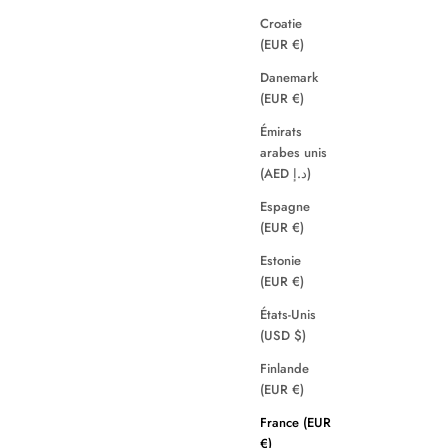
Croatie
(EUR €)
Danemark
(EUR €)
Émirats
arabes unis
(AED د.إ)
Espagne
(EUR €)
Estonie
(EUR €)
États-Unis
(USD $)
Finlande
(EUR €)
France (EUR
€)