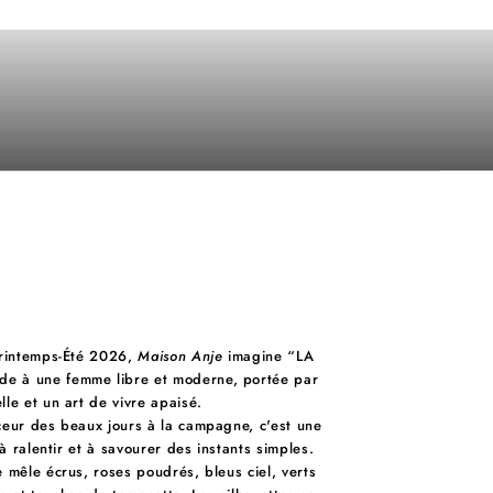
Printemps-Été 2026,
Maison Anje
imagine “LA
 à une femme libre et moderne, portée par
le et un art de vivre apaisé.
ceur des beaux jours à la campagne, c'est une
 à ralentir et à savourer des instants simples.
 mêle écrus, roses poudrés, bleus ciel, verts