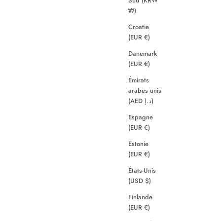
Sud (KRW
₩)
Croatie
(EUR €)
Danemark
(EUR €)
Émirats
arabes unis
(AED د.إ)
Espagne
(EUR €)
Estonie
(EUR €)
États-Unis
(USD $)
Finlande
(EUR €)