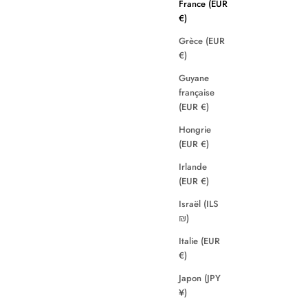
France (EUR
€)
Grèce (EUR
€)
Guyane
française
(EUR €)
Hongrie
(EUR €)
Irlande
(EUR €)
Israël (ILS
₪)
Italie (EUR
€)
Japon (JPY
¥)