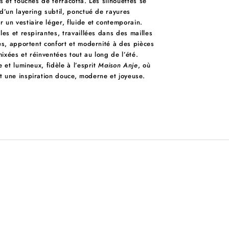
s et touches de terracotta. Les silhouettes se
d’un layering subtil, ponctué de rayures
 un vestiaire léger, fluide et contemporain.
les et respirantes, travaillées dans des mailles
ées, apportent confort et modernité à des pièces
ixées et réinventées tout au long de l’été.
e et lumineux, fidèle à l’esprit
Maison Anje
, où
 une inspiration douce, moderne et joyeuse.