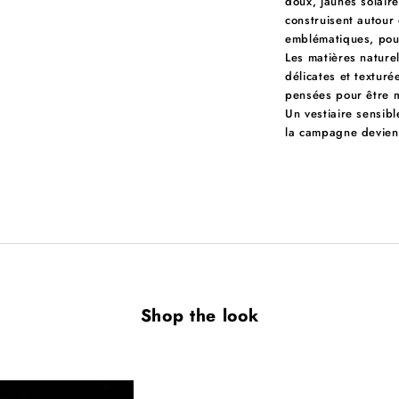
doux, jaunes solaire
construisent autour 
emblématiques, pour
Les matières naturel
délicates et textur
pensées pour être m
Un vestiaire sensibl
la campagne devient
Shop the look