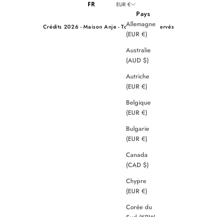
FR
EUR €
Pays
Allemagne
Crédits
2026 - Maison Anje - Tous droits réservés
(EUR €)
Australie
(AUD $)
Autriche
(EUR €)
Belgique
(EUR €)
Bulgarie
(EUR €)
Canada
(CAD $)
Chypre
(EUR €)
Corée du