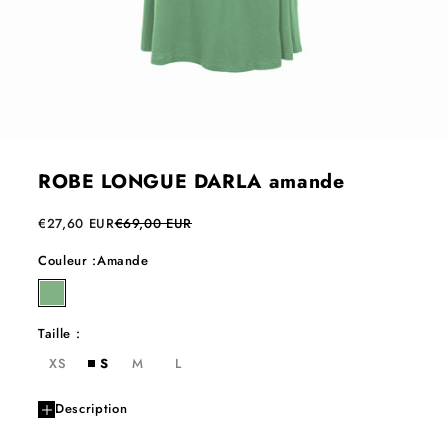
ROBE LONGUE DARLA amande
Prix de vente
Prix normal
€27,60 EUR
€69,00 EUR
Couleur :
Amande
amande
Taille :
XS
S
M
L
Description