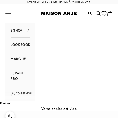
Passer au contenu
LIVRAISON OFFERTE EN FRANCE À PARTIR DE 39 €
Maison Anje
Menu
Rechercher
Panier
FR
E-SHOP
LOOKBOOK
MARQUE
ESPACE
PRO
CONNEXION
Panier
Votre panier est vide