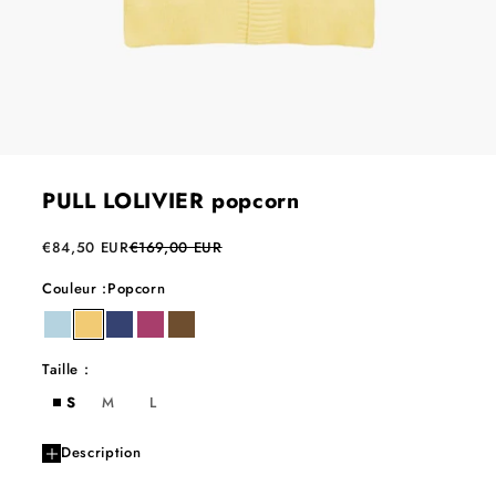
PULL LOLIVIER popcorn
Prix de vente
Prix normal
€84,50 EUR
€169,00 EUR
Couleur :
Popcorn
sauge
popcorn
touareg
berry
praline
Taille :
S
M
L
Description