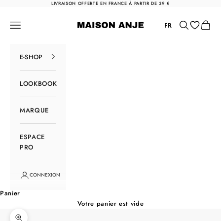
Passer au contenu
LIVRAISON OFFERTE EN FRANCE À PARTIR DE 39 €
Maison Anje
Menu
Rechercher
Panier
FR
E-SHOP
LOOKBOOK
MARQUE
ESPACE
PRO
CONNEXION
Panier
Votre panier est vide