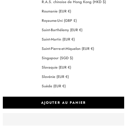
R.A.S. chinoise de Hong Kong (HKD $)
Roumanie (EUR €)
Royaume-Uni (GBP £)
Saint-Barthélemy (EUR €)
Saint-Martin (EUR €)
Saint-Pierre-et-Miquelon (EUR €)
Singapour (SGD $)
Slovaquie (EUR €)
Slovénie (EUR €)
Suède (EUR €)
Suisse (CHF CHF)
AJOUTER AU PANIER
Tchéquie (EUR €)
Terres australes françaises (EUR €)
Crédits
2026 - Maison Anje - Tous droits réservés