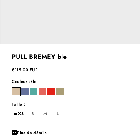
PULL BREMEY ble
Prix de vente
€115,00 EUR
Couleur :
Ble
ble
denim
lagoon
peach
poppy
sable
Taille :
XS
S
M
L
Plus de détails