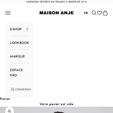
Passer au contenu
LIVRAISON OFFERTE EN FRANCE À PARTIR DE 39 €
Maison Anje
Menu
Rechercher
Panier
FR
E-SHOP
LOOKBOOK
MARQUE
ESPACE
PRO
CONNEXION
Panier
Votre panier est vide