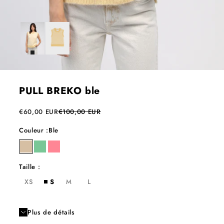
PULL BREKO ble
Prix de vente
Prix normal
€60,00 EUR
€100,00 EUR
Couleur :
Ble
ble
jade
rose fluo
Taille :
XS
S
M
L
Plus de détails