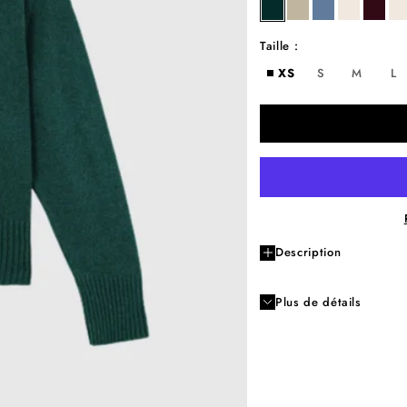
aspen
beige
fjord
milk
rubis
m
Taille :
XS
S
M
L
Description
Plus de détails