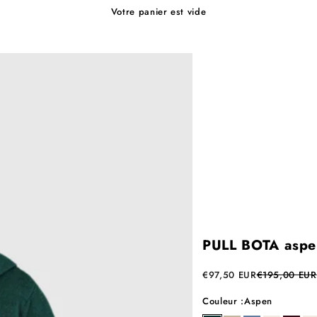
Votre panier est vide
PULL BOTA aspe
Prix de vente
Prix normal
€97,50 EUR
€195,00 EUR
Couleur :
Aspen