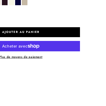
ilk
fig
off white
night
latte
AJOUTER AU PANIER
Plus de moyens de paiement