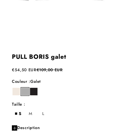
PULL BORIS galet
Prix de vente
Prix normal
€54,50 EUR
€109,00 EUR
Couleur :
Galet
milk
galet
ebene
Taille :
S
M
L
Description