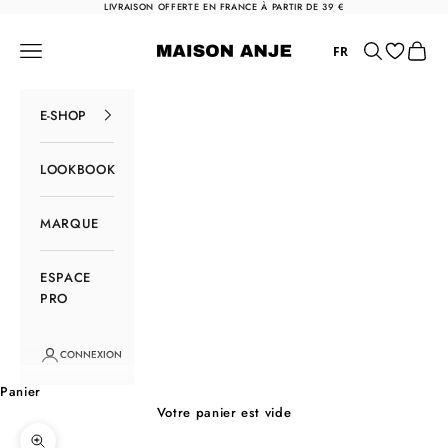
Passer au contenu
LIVRAISON OFFERTE EN FRANCE À PARTIR DE 39 €
Maison Anje
Menu
Rechercher
Panier
FR
E-SHOP
LOOKBOOK
MARQUE
ESPACE
PRO
CONNEXION
Panier
Votre panier est vide