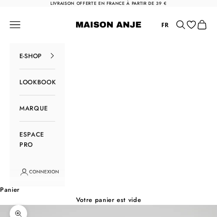
Passer au contenu
LIVRAISON OFFERTE EN FRANCE À PARTIR DE 39 €
Maison Anje
Menu
Rechercher
Panier
FR
E-SHOP
LOOKBOOK
MARQUE
ESPACE
PRO
CONNEXION
Panier
Votre panier est vide