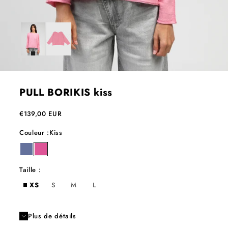
PULL BORIKIS kiss
Prix de vente
€139,00 EUR
Couleur :
Kiss
denim
kiss
Taille :
XS
S
M
L
Plus de détails