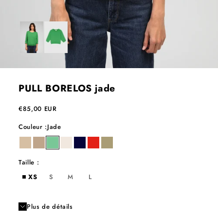
PULL BORELOS jade
Prix de vente
€85,00 EUR
Couleur :
Jade
blé
ficelle
jade
milk
night
poppy
sable
Taille :
XS
S
M
L
Plus de détails