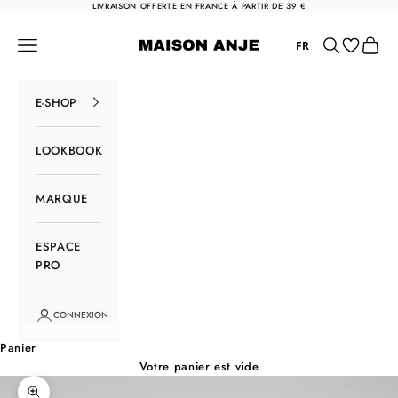
Passer au contenu
LIVRAISON OFFERTE EN FRANCE À PARTIR DE 39 €
Maison Anje
Menu
Rechercher
Panier
FR
E-SHOP
LOOKBOOK
MARQUE
ESPACE
PRO
CONNEXION
Panier
Votre panier est vide