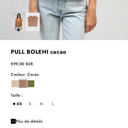
PULL BOLENI cacao
Prix de vente
€99,00 EUR
Couleur :
Cacao
blé
cacao
kaki
Taille :
XS
S
M
L
Plus de détails