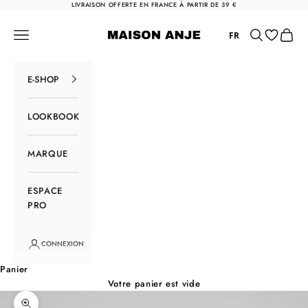
Passer au contenu
LIVRAISON OFFERTE EN FRANCE À PARTIR DE 39 €
Maison Anje
Menu
Rechercher
Panier
FR
E-SHOP
LOOKBOOK
MARQUE
ESPACE
PRO
CONNEXION
Panier
Votre panier est vide