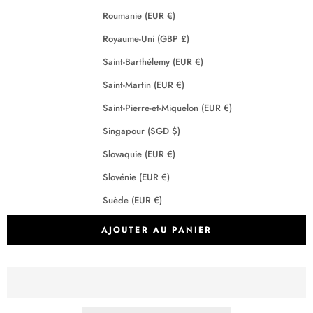
Roumanie (EUR €)
Royaume-Uni (GBP £)
Saint-Barthélemy (EUR €)
Saint-Martin (EUR €)
Saint-Pierre-et-Miquelon (EUR €)
Singapour (SGD $)
Slovaquie (EUR €)
Slovénie (EUR €)
Suède (EUR €)
Suisse (CHF CHF)
AJOUTER AU PANIER
Tchéquie (EUR €)
Terres australes françaises (EUR €)
Crédits
2026 - Maison Anje - Tous droits réservés