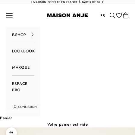
Passer au contenu
LIVRAISON OFFERTE EN FRANCE À PARTIR DE 39 €
Maison Anje
Menu
Rechercher
Panier
FR
E-SHOP
LOOKBOOK
MARQUE
ESPACE
PRO
CONNEXION
Panier
Votre panier est vide