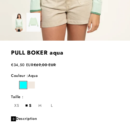
PULL BOKER aqua
Prix de vente
Prix normal
€34,50 EUR
€69,00 EUR
Couleur :
Aqua
ultra violet
aqua
milk
Taille :
XS
S
M
L
Description