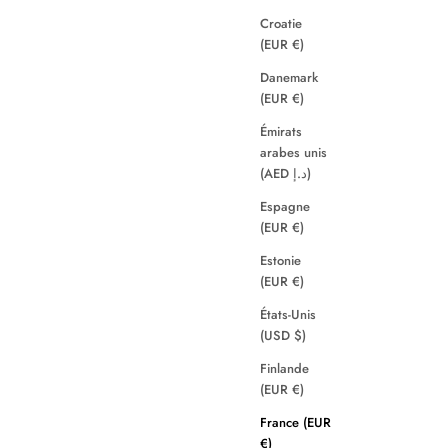
Croatie
(EUR €)
Danemark
(EUR €)
Émirats
arabes unis
(AED د.إ)
Espagne
(EUR €)
Estonie
(EUR €)
États-Unis
(USD $)
Finlande
(EUR €)
France (EUR
€)