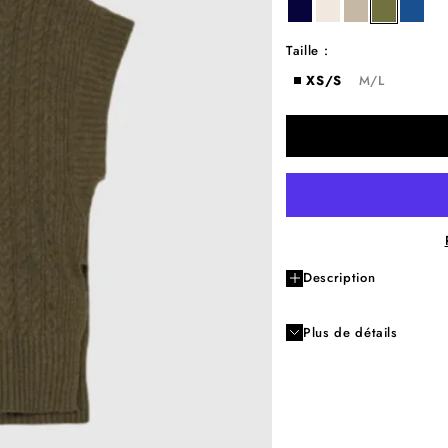
night
milk
latte
kaki
roy
Taille :
XS/S
M/L
Description
Plus de détails