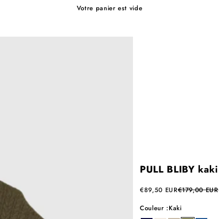
Votre panier est vide
PULL BLIBY kaki
Prix de vente
Prix normal
€89,50 EUR
€179,00 EUR
Couleur :
Kaki