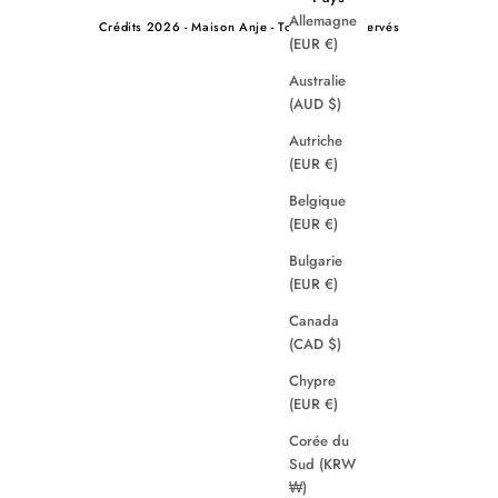
Allemagne
Crédits
2026 - Maison Anje - Tous droits réservés
(EUR €)
Australie
(AUD $)
Autriche
(EUR €)
Belgique
(EUR €)
Bulgarie
(EUR €)
Canada
(CAD $)
Chypre
(EUR €)
Corée du
Sud (KRW
₩)