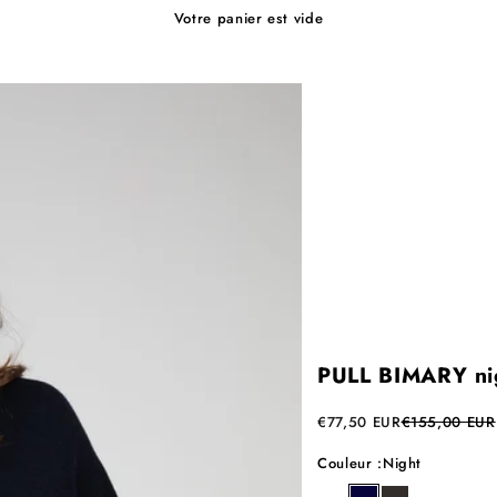
Votre panier est vide
PULL BIMARY ni
Prix de vente
Prix normal
€77,50 EUR
€155,00 EUR
Couleur :
Night