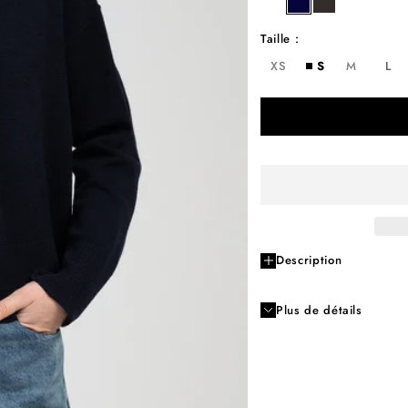
grege
night
brown
Taille :
XS
S
M
L
Description
Plus de détails