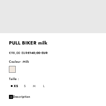
PULL BIKER milk
Prix de vente
Prix normal
€98,00 EUR
€140,00 EUR
Couleur :
Milk
milk
Taille :
XS
S
M
L
Description