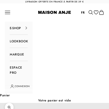
Passer au contenu
LIVRAISON OFFERTE EN FRANCE À PARTIR DE 39 €
Maison Anje
Menu
Rechercher
Panier
FR
E-SHOP
LOOKBOOK
MARQUE
ESPACE
PRO
CONNEXION
Panier
Votre panier est vide