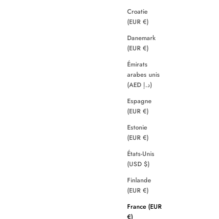
Croatie
(EUR €)
Danemark
(EUR €)
Émirats
arabes unis
(AED د.إ)
Espagne
(EUR €)
Estonie
(EUR €)
États-Unis
(USD $)
Finlande
(EUR €)
France (EUR
€)