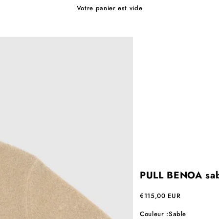
Votre panier est vide
PULL BENOA sa
Prix de vente
€115,00 EUR
Couleur :
Sable