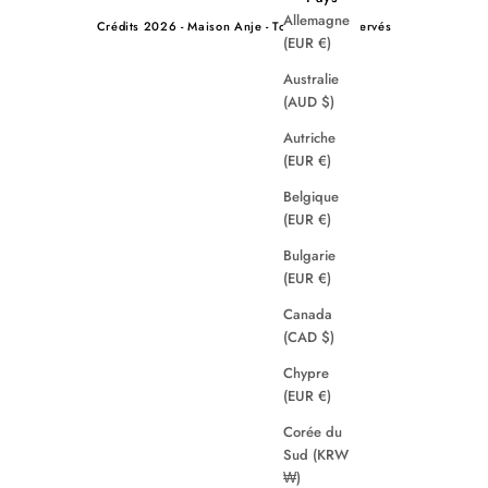
Allemagne
Crédits
2026 - Maison Anje - Tous droits réservés
(EUR €)
Australie
(AUD $)
Autriche
(EUR €)
Belgique
(EUR €)
Bulgarie
(EUR €)
Canada
(CAD $)
Chypre
(EUR €)
Corée du
Sud (KRW
₩)