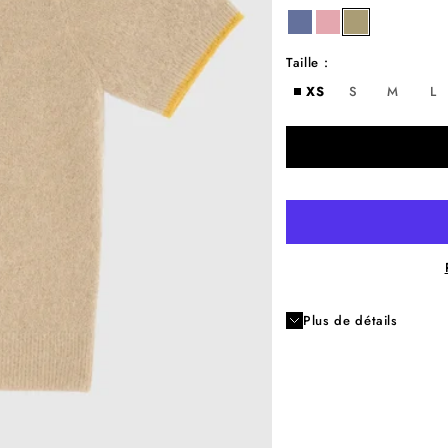
denim
frozen kiss
sable
Taille :
XS
S
M
L
Plus de détails