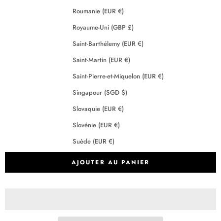
Roumanie (EUR €)
Royaume-Uni (GBP £)
Saint-Barthélemy (EUR €)
Saint-Martin (EUR €)
Saint-Pierre-et-Miquelon (EUR €)
Singapour (SGD $)
Slovaquie (EUR €)
Slovénie (EUR €)
Suède (EUR €)
Suisse (CHF CHF)
AJOUTER AU PANIER
Tchéquie (EUR €)
Terres australes françaises (EUR €)
Crédits
2026 - Maison Anje - Tous droits réservés