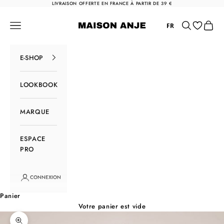
Passer au contenu
LIVRAISON OFFERTE EN FRANCE À PARTIR DE 39 €
Maison Anje
Menu
Rechercher
Panier
FR
E-SHOP
LOOKBOOK
MARQUE
ESPACE
PRO
CONNEXION
Panier
Votre panier est vide