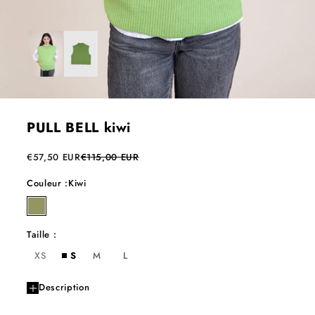
PULL BELL kiwi
Prix de vente
Prix normal
€57,50 EUR
€115,00 EUR
Couleur :
Kiwi
kiwi
Taille :
XS
S
M
L
Description