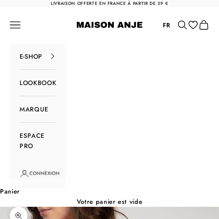
Passer au contenu
LIVRAISON OFFERTE EN FRANCE À PARTIR DE 39 €
Maison Anje
Menu
Rechercher
Panier
FR
E-SHOP
LOOKBOOK
MARQUE
ESPACE
PRO
CONNEXION
Panier
Votre panier est vide