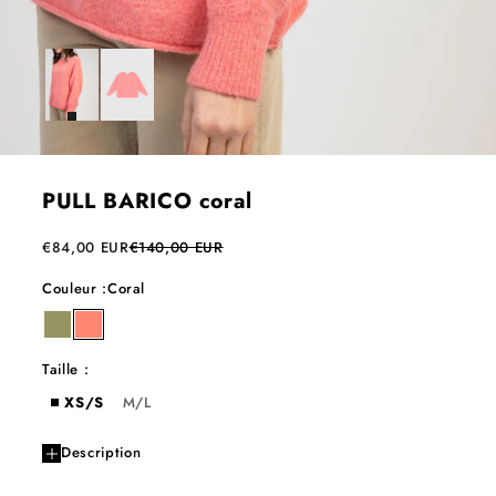
PULL BARICO coral
Prix de vente
Prix normal
€84,00 EUR
€140,00 EUR
Couleur :
Coral
kiwi
coral
army
Taille :
XS/S
M/L
Description