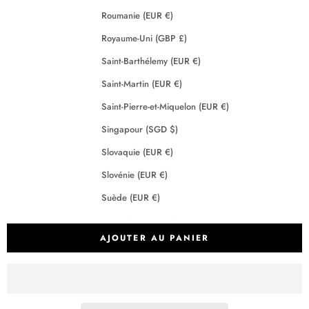
Roumanie (EUR €)
Royaume-Uni (GBP £)
Saint-Barthélemy (EUR €)
Saint-Martin (EUR €)
Saint-Pierre-et-Miquelon (EUR €)
Singapour (SGD $)
Slovaquie (EUR €)
Slovénie (EUR €)
Suède (EUR €)
Suisse (CHF CHF)
AJOUTER AU PANIER
Tchéquie (EUR €)
Terres australes françaises (EUR €)
Crédits
2026 - Maison Anje - Tous droits réservés