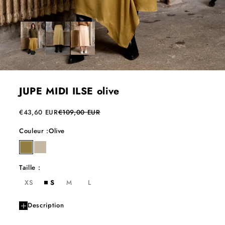
JUPE MIDI ILSE olive
Prix de vente
Prix normal
€43,60 EUR
€109,00 EUR
Couleur :
Olive
olive
latte
Taille :
XS
S
M
L
Description