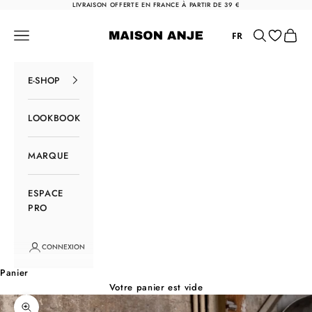
Passer au contenu
LIVRAISON OFFERTE EN FRANCE À PARTIR DE 39 €
Maison Anje
Menu
Rechercher
Panier
FR
E-SHOP
LOOKBOOK
MARQUE
ESPACE
PRO
CONNEXION
Panier
Votre panier est vide