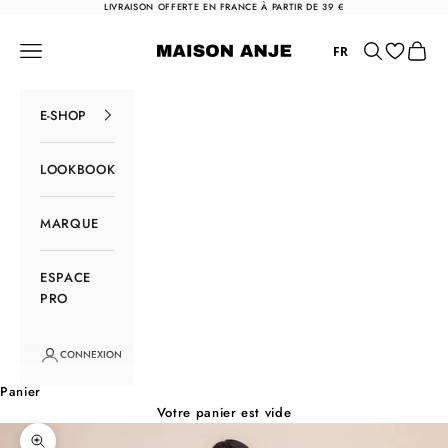
Passer au contenu
LIVRAISON OFFERTE EN FRANCE À PARTIR DE 39 €
Maison Anje
Menu
Rechercher
Panier
FR
E-SHOP
LOOKBOOK
MARQUE
ESPACE
PRO
CONNEXION
Panier
Votre panier est vide