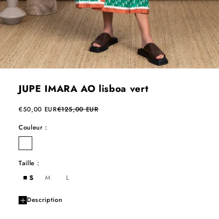
JUPE IMARA AO lisboa vert
Prix de vente
Prix normal
€50,00 EUR
€125,00 EUR
Couleur :
Taille :
S
M
L
Description