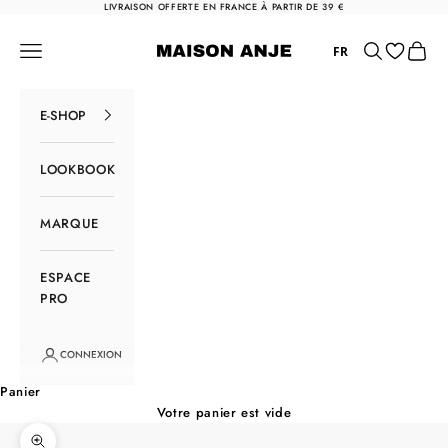
Passer au contenu
LIVRAISON OFFERTE EN FRANCE À PARTIR DE 39 €
Maison Anje
Menu
Rechercher
Panier
FR
E-SHOP
LOOKBOOK
MARQUE
ESPACE
PRO
CONNEXION
Panier
Votre panier est vide