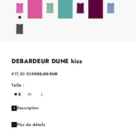
DEBARDEUR DUNE kiss
Prix de vente
Prix normal
€17,50 EUR
€35,00 EUR
Taille :
S
M
L
Description
Plus de détails