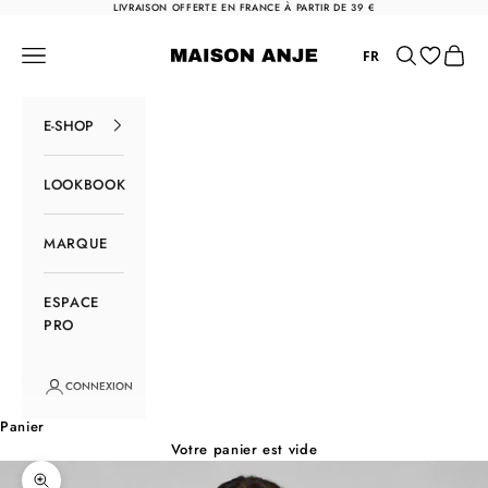
Passer au contenu
LIVRAISON OFFERTE EN FRANCE À PARTIR DE 39 €
Maison Anje
Menu
Rechercher
Panier
FR
E-SHOP
LOOKBOOK
MARQUE
ESPACE
PRO
CONNEXION
Panier
Votre panier est vide