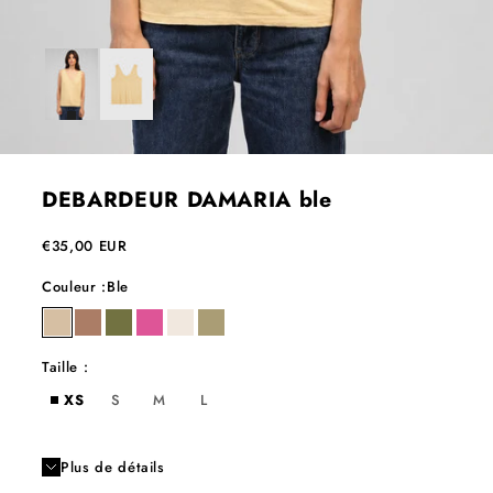
DEBARDEUR DAMARIA ble
Prix de vente
€35,00 EUR
Couleur :
Ble
ble
cacao
kaki
kiss
milk
sable
Taille :
XS
S
M
L
Plus de détails