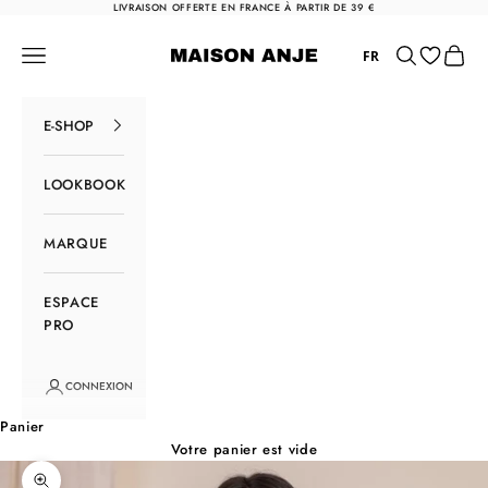
Passer au contenu
LIVRAISON OFFERTE EN FRANCE À PARTIR DE 39 €
Maison Anje
Menu
Rechercher
Panier
FR
E-SHOP
LOOKBOOK
MARQUE
ESPACE
PRO
CONNEXION
Panier
Votre panier est vide