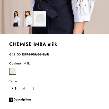
CHEMISE IMBA milk
Prix de vente
Prix normal
€42,00 EUR
€105,00 EUR
Couleur :
Milk
milk
Taille :
S
M
L
Description