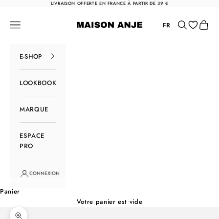
Passer au contenu
LIVRAISON OFFERTE EN FRANCE À PARTIR DE 39 €
Maison Anje
Menu
Rechercher
Panier
FR
E-SHOP
LOOKBOOK
MARQUE
ESPACE
PRO
CONNEXION
Panier
Votre panier est vide