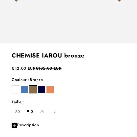
CHEMISE IAROU bronze
Prix de vente
Prix normal
€42,00 EUR
€105,00 EUR
Couleur :
Bronze
blanc
azur
bronze
night
mangue
Taille :
XS
S
M
L
Description