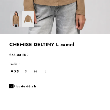
CHEMISE DELTINY L camel
Prix de vente
€65,00 EUR
Taille :
XS
S
M
L
Plus de détails