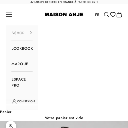
Passer au contenu
LIVRAISON OFFERTE EN FRANCE À PARTIR DE 39 €
Maison Anje
Menu
Rechercher
Panier
FR
E-SHOP
LOOKBOOK
MARQUE
ESPACE
PRO
CONNEXION
Panier
Votre panier est vide