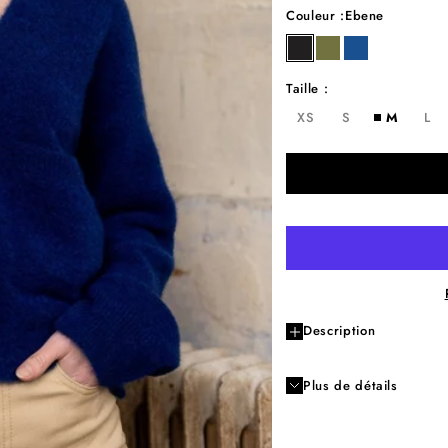
Couleur :
Ebene
ebene
kaki
roy
Taille :
XS
S
M
L
Description
Plus de détails