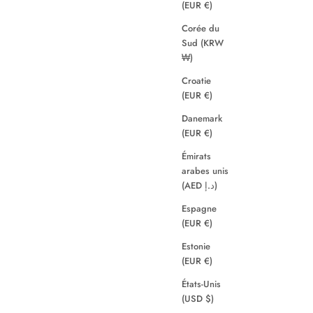
(EUR €)
Corée du
Sud (KRW
₩)
Croatie
(EUR €)
Danemark
(EUR €)
Émirats
arabes unis
(AED د.إ)
Espagne
(EUR €)
Estonie
(EUR €)
États-Unis
(USD $)