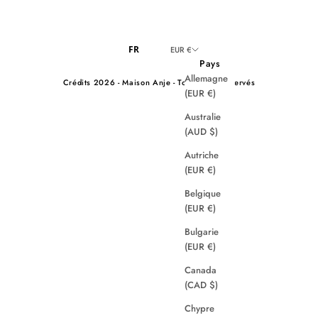
FR
EUR €
Pays
Allemagne
Crédits
2026 - Maison Anje - Tous droits réservés
(EUR €)
Australie
(AUD $)
Autriche
(EUR €)
Belgique
(EUR €)
Bulgarie
(EUR €)
Canada
(CAD $)
Chypre