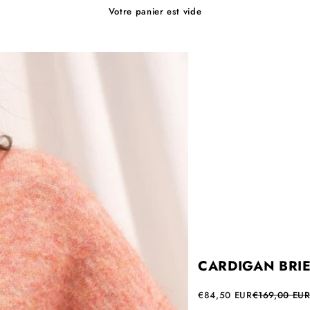
Votre panier est vide
CARDIGAN BRIE
Prix de vente
Prix normal
€84,50 EUR
€169,00 EU