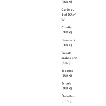
(EUR €)
Corée du
Sud (KRW
₩)
Croatie
(EUR €)
Danemark
(EUR €)
Émirats
arabes unis
(AED د.إ)
Espagne
(EUR €)
Estonie
(EUR €)
États-Unis
(USD $)