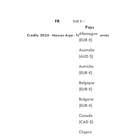
FR
EUR €
Pays
Allemagne
Crédits
2026 - Maison Anje - Tous droits réservés
(EUR €)
Australie
(AUD $)
Autriche
(EUR €)
Belgique
(EUR €)
Bulgarie
(EUR €)
Canada
(CAD $)
Chypre