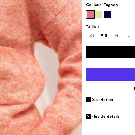
Couleur :
Tagada
tagada
granny
night
Taille :
XS
S
M
L
Description
Plus de détails